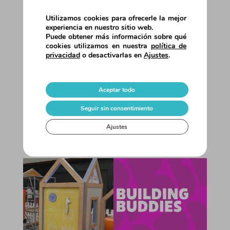
Utilizamos cookies para ofrecerle la mejor
Verano 2025 • ¡Resumen de la temporada!
experiencia en nuestro sitio web.
¡Este verano desplegamos nuestras
Puede obtener más información sobre qué
propuestas de valor en 8 centros
cookies utilizamos en nuestra
política de
privacidad
o desactivarlas en
Ajustes
.
comerciales de toda Europa!Cada uno
ofreció a su público algo especial para
disfrutar de las vacaciones: experiencias
Aceptar todo
de entretenimiento educativo e
interactivo, pensadas para todas las
Seguir sin consentimiento
edades, pero...
Ajustes