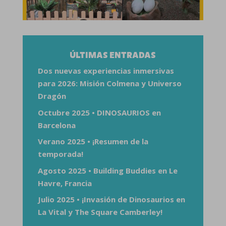
ÚLTIMAS ENTRADAS
Dos nuevas experiencias inmersivas
para 2026: Misión Colmena y Universo
Dragón
Octubre 2025 • DINOSAURIOS en
Barcelona
Verano 2025 • ¡Resumen de la
temporada!
Agosto 2025 • Building Buddies en Le
Havre, Francia
Julio 2025 • ¡Invasión de Dinosaurios en
La Vital y The Square Camberley!