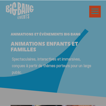
ANIMATIONS ET ÉVÈNEMENTS BIG BANG
ANIMATIONS ENFANTS ET
FAMILLES
Spectaculaires, interactives et immersives,
conçues à partir de thèmes porteurs pour un large
public.