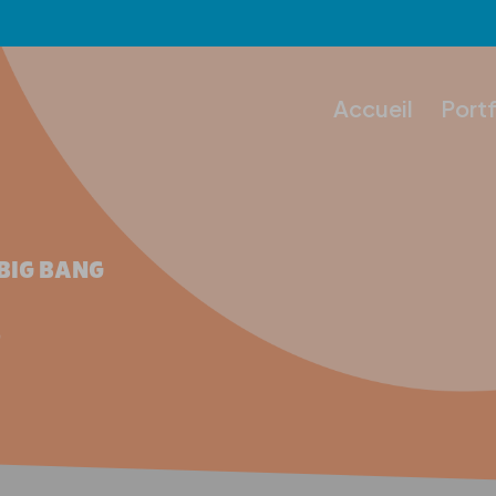
Accueil
Portf
BIG BANG
S